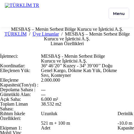
Menu
MESBAŞ – Mersin Serbest Bölge Kurucu ve İşleticisi A.Ş.
TÜRKLİM
/
Üye Limanlar
/
MESBAŞ – Mersin Serbest Bölge
Kurucu ve İşleticisi A.Ş.
Liman Özellikleri
İşletmeci:
MESBAŞ - Mersin Serbest Bölge
Kurucu ve İşleticisi A.Ş.
Koordinatlar:
36º 46’20’’ Kuzey - 34º 39’00’’ Doğu
Elleçlenen Yük:
Genel Kargo, Dökme Katı Yük, Dökme
Sıvı, Konteyner
Elleçleme
2.000.000
Kapasitesi(Ton/yıl) :
Depolama Sahası :
---
Gümrüklü Alan:
---
Açık Saha:
6.000 m²
Toplam Liman
38.532 m2
Sahası:
Rıhtım İskele
Uzunluk
Derinlik
Özellikleri:
521 m + 100 m
-10.0 m
Ekipman 1:
Adet
Kapasite
Mobil Vinç