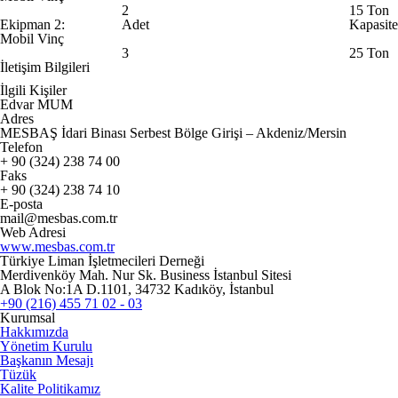
2
15 Ton
Ekipman 2:
Adet
Kapasite
Mobil Vinç
3
25 Ton
İletişim Bilgileri
İlgili Kişiler
Edvar MUM
Adres
MESBAŞ İdari Binası Serbest Bölge Girişi – Akdeniz/Mersin
Telefon
+ 90 (324) 238 74 00
Faks
+ 90 (324) 238 74 10
E-posta
mail@mesbas.com.tr
Web Adresi
www.mesbas.com.tr
Türkiye Liman İşletmecileri Derneği
Merdivenköy Mah. Nur Sk. Business İstanbul Sitesi
A Blok No:1A D.1101, 34732 Kadıköy, İstanbul
+90 (216) 455 71 02 - 03
Kurumsal
Hakkımızda
Yönetim Kurulu
Başkanın Mesajı
Tüzük
Kalite Politikamız