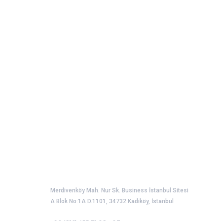
Türkiye Liman İşletmecileri Derneği
Merdivenköy Mah. Nur Sk. Business İstanbul Sitesi
A Blok No:1A D.1101, 34732 Kadıköy, İstanbul