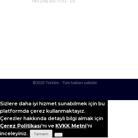
+90 (216) 455 71 02 - 03
©2025 Türklim - Tüm hakları saklıdır.
Sizlere daha iyi hizmet sunabilmek için bu
platformda çerez kullanmaktayız.
Çerezler hakkında detaylı bilgi almak için
Çerez Politikası
'nı ve
KVKK Metni
'ni
inceleyiniz.
Tamam