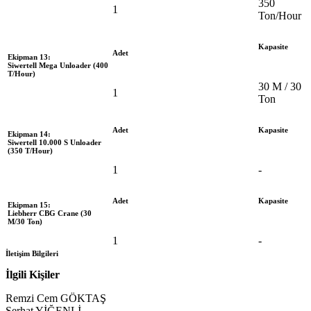
350
1
Ton/Hour
Kapasite
Adet
Ekipman 13:
Siwertell Mega Unloader (400
T/Hour)
30 M / 30
1
Ton
Adet
Kapasite
Ekipman 14:
Siwertell 10.000 S Unloader
(350 T/Hour)
1
-
Adet
Kapasite
Ekipman 15:
Liebherr CBG Crane (30
M/30 Ton)
1
-
İletişim Bilgileri
İlgili Kişiler
Remzi Cem GÖKTAŞ
Serhat YİĞENLİ