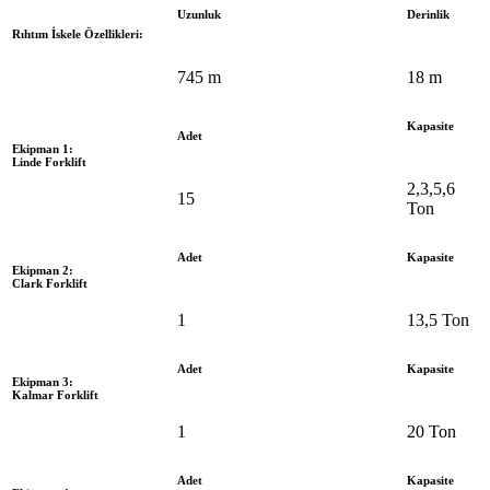
Uzunluk
Derinlik
Rıhtım İskele Özellikleri:
745 m
18 m
Kapasite
Adet
Ekipman 1:
Linde Forklift
2,3,5,6
15
Ton
Adet
Kapasite
Ekipman 2:
Clark Forklift
1
13,5 Ton
Adet
Kapasite
Ekipman 3:
Kalmar Forklift
1
20 Ton
Adet
Kapasite