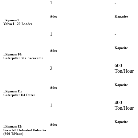
1
-
Adet
Kapasite
Ekipman 9:
Volvo L120 Loader
1
-
Kapasite
Adet
Ekipman 10:
Caterpillar 307 Excavator
600
2
Ton/Hour
Kapasite
Adet
Ekipman 11:
Caterpillar D4 Dozer
400
1
Ton/Hour
Kapasite
Adet
Ekipman 12:
Siwertell Halmstad Unloader
(600 T/Hour)