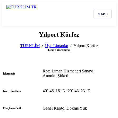
Menu
Yılport Körfez
TÜRKLİM
/
Üye Limanlar
/
Yılport Körfez
Liman Özellikleri
Rota Liman Hizmetleri Sanayi
İşletmeci:
Anonim Şirketi
40° 46' 16'' N; 29° 43' 23'' E
Koordinatlar:
Genel Kargo, Dökme Yük
Elleçlenen Yük: