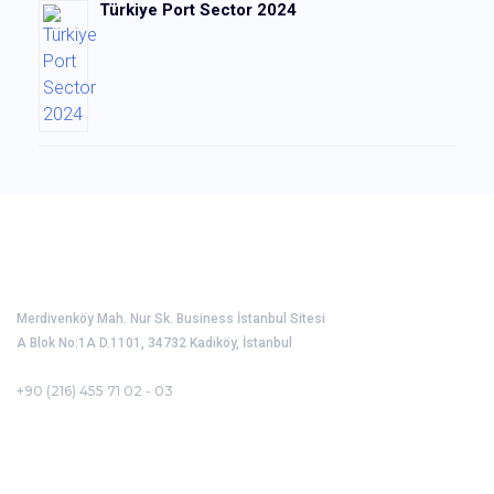
Türkiye Port Sector 2024
Port Operators Association of Türkiye
Merdivenköy Mah. Nur Sk. Business İstanbul Sitesi
A Blok No:1A D.1101, 34732 Kadıköy, İstanbul
+90 (216) 455 71 02 - 03
Corporate